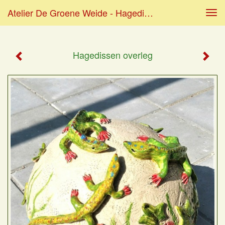
Atelier De Groene Weide - Hagedissen Overleg
Tog
navi
Hagedissen overleg