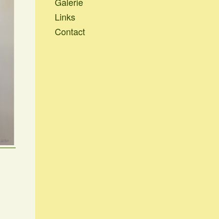
Galerie
Links
Contact
Verschil.
Vlinder