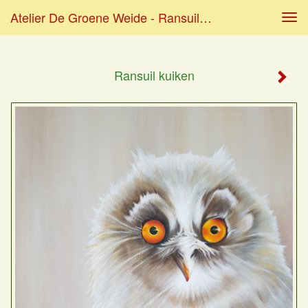
Atelier De Groene Weide - Ransuil Kuiken
Tog
navi
Ransuil kuiken